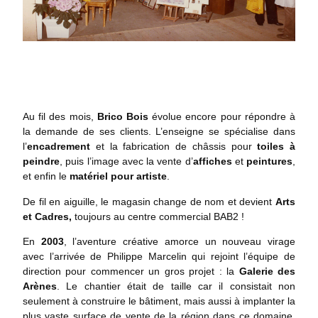
Au fil des mois,
Brico Bois
évolue encore pour répondre à
la demande de ses clients. L’enseigne se spécialise dans
l’
encadrement
et la fabrication de châssis pour
toiles à
peindre
, puis l’image avec la vente d’
affiches
et
peintures
,
et enfin le
matériel pour artiste
.
De fil en aiguille, le magasin change de nom et devient
Arts
et Cadres,
toujours au centre commercial BAB2 !
En
2003
, l’aventure créative amorce un nouveau virage
avec l’arrivée de Philippe Marcelin qui rejoint l’équipe de
direction pour commencer un gros projet : la
Galerie des
Arènes
. Le chantier était de taille car il consistait non
seulement à construire le bâtiment, mais aussi à implanter la
plus vaste surface de vente de la région dans ce domaine,