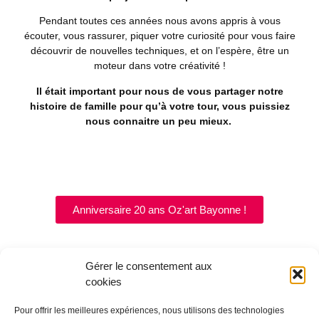
Pendant toutes ces années nous avons appris à vous
écouter, vous rassurer, piquer votre curiosité pour vous faire
découvrir de nouvelles techniques, et on l’espère, être un
moteur dans votre créativité !
Il était important pour nous de vous partager notre
histoire de famille pour qu’à votre tour, vous puissiez
nous connaitre un peu mieux.
Anniversaire 20 ans Oz'art Bayonne !
Gérer le consentement aux
cookies
Suivez-nous sur les réseaux sociaux pour toujours plus de
Pour offrir les meilleures expériences, nous utilisons des technologies
contenu créatif :