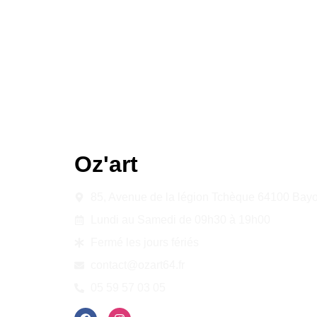
Oz'art
Bayonne
85, Avenue de la légion Tchèque 64100 Bay
Lundi au Samedi de 09h30 à 19h00
Fermé les jours fériés
contact@ozart64.fr
05 59 57 03 05